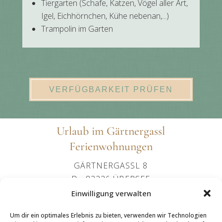
Tiergarten (Schafe, Katzen, Vögel aller Art,
Igel, Eichhörnchen, Kühe nebenan,...)
Trampolin im Garten
VERFÜGBARKEIT PRÜFEN
Urlaub im Gärtnergassl
Ferienwohnungen
GÄRTNERGASSL 8
D - 83236 ÜBERSEE
+49 (0)151 24107602
Einwilligung verwalten
OFFICE@IMGAERTNERGASSL-
Um dir ein optimales Erlebnis zu bieten, verwenden wir Technologien
UEBERSEE.DE