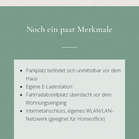
Noch ein paar Merkmale
Parkplatz befindet sich unmittelbar vor dem
Haus
Eigene E-Ladestation
Fahrradabstellplatz überdacht vor dem
Wohnungseingang
Internetanschluss, eigenes WLAN/LAN-
Netzwerk (geeignet für Homeoffice)