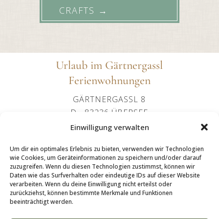
CRAFTS
→
Urlaub im Gärtnergassl
Ferienwohnungen
GÄRTNERGASSL 8
D - 83236 ÜBERSEE
+49 (0)151 24107602
Einwilligung verwalten
OFFICE@IMGAERTNERGASSL-
Um dir ein optimales Erlebnis zu bieten, verwenden wir Technologien
UEBERSEE.DE
wie Cookies, um Geräteinformationen zu speichern und/oder darauf
zuzugreifen. Wenn du diesen Technologien zustimmst, können wir
Daten wie das Surfverhalten oder eindeutige IDs auf dieser Website
verarbeiten. Wenn du deine Einwilligung nicht erteilst oder
zurückziehst, können bestimmte Merkmale und Funktionen
beeinträchtigt werden.